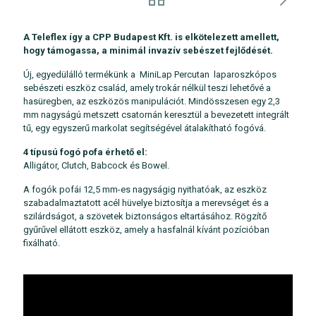
A Teleflex így a CPP Budapest Kft. is elkötelezett amellett,
hogy támogassa, a minimál invazív sebészet fejlődését.
Új, egyedülálló termékünk a MiniLap Percutan laparoszkópos
sebészeti eszköz család, amely trokár nélkül teszi lehetővé a
hasüregben, az eszközös manipulációt. Mindösszesen egy 2,3
mm nagyságú metszett csatornán keresztül a bevezetett integrált
tű, egy egyszerű markolat segítségével átalakítható fogóvá.
4 típusú fogó pofa érhető el:
Alligátor, Clutch, Babcock és Bowel.
A fogók pofái 12,5 mm-es nagyságig nyithatóak, az eszköz
szabadalmaztatott acél hüvelye biztosítja a merevséget és a
szilárdságot, a szövetek biztonságos eltartásához. Rögzítő
gyűrűvel ellátott eszköz, amely a hasfalnál kívánt pozícióban
fixálható.